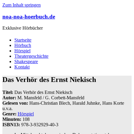
Zum Inhalt springen
noa-noa-hoerbuch.de
Exklusive Hörbücher
Startseite
Hörbuch
Hörspiel
Theatergeschichte
Shakespeare
Kontakt
Das Verhör des Ernst Niekisch
Titel:
Das Verhör des Ernst Niekisch
Autor:
M. Mansfeld / G. Corbett-Mansfeld
Gelesen von:
Hans-Christian Blech, Harald Juhnke, Hans Korte
u.v.a.
Genre:
Hörspiel
Minuten:
108
ISBN13:
978-3-932929-40-3